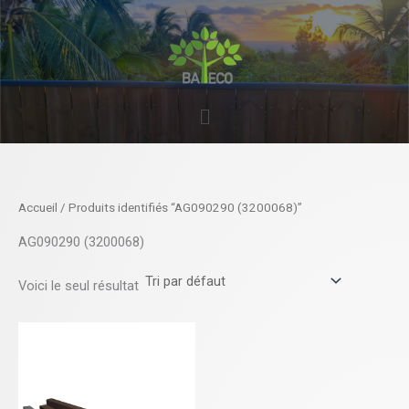
Aller
au
contenu
Menu
Accueil
/ Produits identifiés “AG090290 (3200068)”
AG090290 (3200068)
Voici le seul résultat