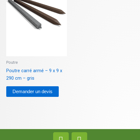
Poutre
Poutre carré armé – 9 x 9 x
290 cm – gris
Demander un devis
F
L