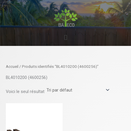
Aller
au
contenu
Menu
Accueil
/ Produits identifiés “BL4010200 (4600256)”
BL4010200 (4600256)
Voici le seul résultat