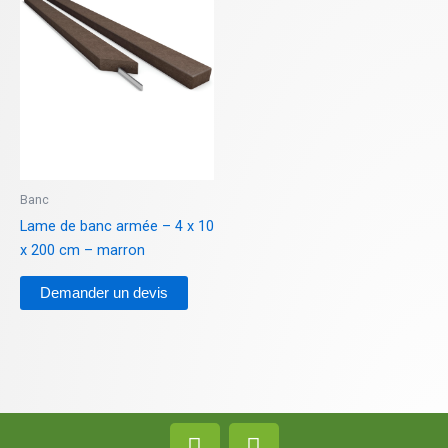
Banc
Lame de banc armée – 4 x 10
x 200 cm – marron
Demander un devis
F
L