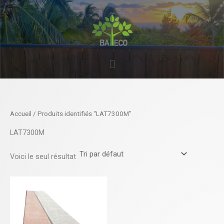
Aller
au
contenu
Menu
Accueil
/ Produits identifiés “LAT7300M”
LAT7300M
Voici le seul résultat
Ce
produit
a
plusieurs