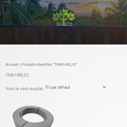
Aller
au
contenu
Menu
Accueil
/ Produits identifiés “TRAI14RL25”
TRAI14RL25
Voici le seul résultat
Ce
produit
a
plusieurs