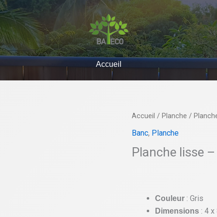
Accueil
quantité
Accueil
/
Planche
/ Planche
de
Banc
,
Planche
Planche
Planche lisse –
lisse
-
4
x
: Gris
Couleur
8
: 4 x
Dimensions
x