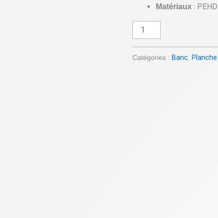
: PEHD
Matériaux
280
cm
-
Gris
Catégories :
Banc
,
Planche