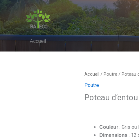
Accueil
quantité
Accueil
/
Poutre
/ Poteau 
de
Poutre
Poteau
Poteau d’entou
d'entourage
: Gris ou
Couleur
: 12 
Dimensions