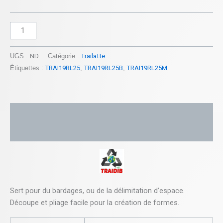
UGS :
ND
Catégorie :
Trailatte
Étiquettes :
TRAI19RL25
,
TRAI19RL25B
,
TRAI19RL25M
Description
Informations complémentaires
Sert pour du
bardages
, ou de la
délimitation
d’espace
.
Découpe et pliage facile pour la
création de formes
.