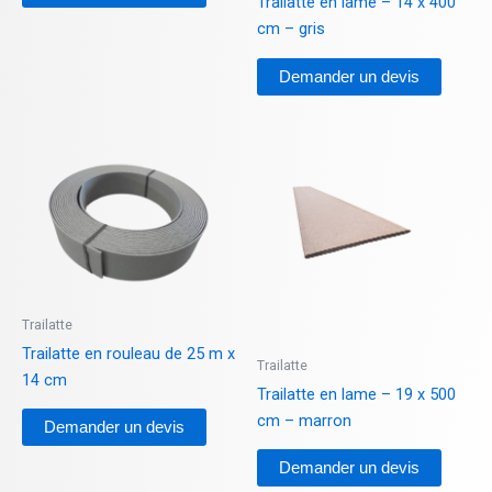
Trailatte en lame – 14 x 400
du
cm – gris
produit
Demander un devis
Ce
produit
a
plusieurs
variations.
Les
options
Trailatte
peuvent
Trailatte en rouleau de 25 m x
être
Trailatte
14 cm
choisies
Trailatte en lame – 19 x 500
sur
cm – marron
Demander un devis
la
Demander un devis
page