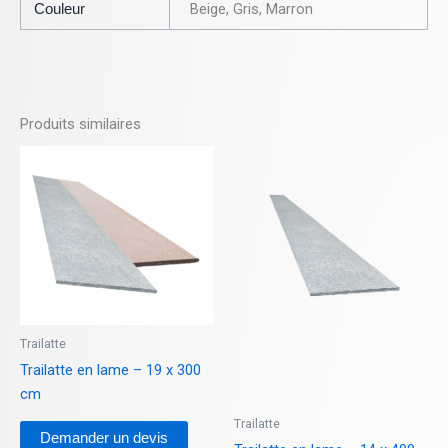
Beige, Gris, Marron
Couleur
Produits similaires
Ce
produit
a
plusieurs
variations.
Les
options
peuvent
Trailatte
être
Trailatte en lame – 19 x 300
choisies
cm
sur
la
Trailatte
Demander un devis
page